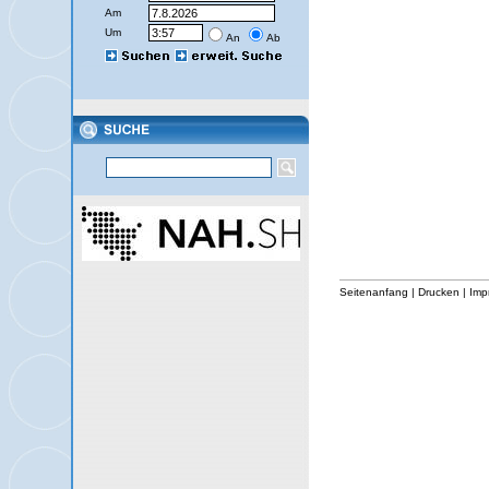
Am
Um
An
Ab
Seitenanfang
|
Drucken
|
Imp