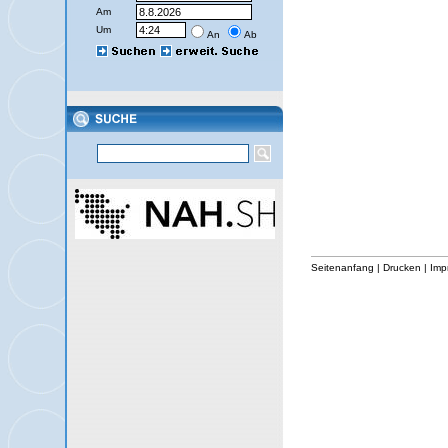
Am
Um
An
Ab
Seitenanfang
|
Drucken
|
Imp