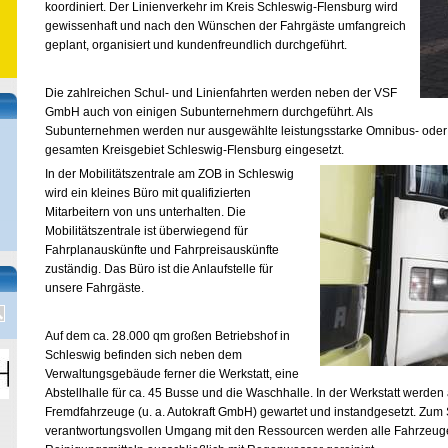
koordiniert. Der Linienverkehr im Kreis Schleswig-Flensburg wird
gewissenhaft und nach den Wünschen der Fahrgäste umfangreich
geplant, organisiert und kundenfreundlich durchgeführt.
Die zahlreichen Schul- und Linienfahrten werden neben der VSF
GmbH auch von einigen Subunternehmern durchgeführt. Als
Subunternehmen werden nur ausgewählte leistungsstarke Omnibus- ode
gesamten Kreisgebiet Schleswig-Flensburg eingesetzt.
In der Mobilitätszentrale am ZOB in Schleswig
wird ein kleines Büro mit qualifizierten
Mitarbeitern von uns unterhalten. Die
Mobilitätszentrale ist überwiegend für
Fahrplanauskünfte und Fahrpreisauskünfte
zuständig. Das Büro ist die Anlaufstelle für
unsere Fahrgäste.
Auf dem ca. 28.000 qm großen Betriebshof in
Schleswig befinden sich neben dem
Verwaltungsgebäude ferner die Werkstatt, eine
Abstellhalle für ca. 45 Busse und die Waschhalle. In der Werkstatt werde
Fremdfahrzeuge (u. a. Autokraft GmbH) gewartet und instandgesetzt. Zum
verantwortungsvollen Umgang mit den Ressourcen werden alle Fahrzeug