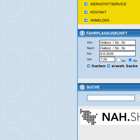
Von
Nach
Am
Um
An
Ab