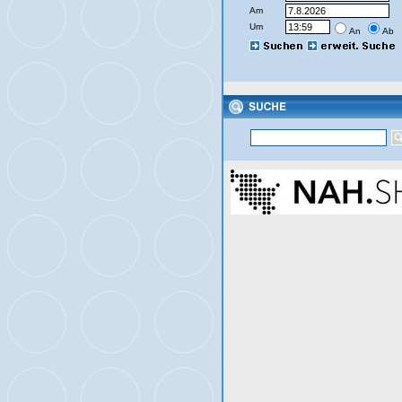
Am
Um
An
Ab