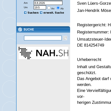
Sven Lüers-Gorzel
Am
Um
An
Ab
Jan-Hendrik Mös
Registergericht: 
Registernummer:
Umsatzsteuer-Ide
DE 814254749
Urheberrecht
Inhalt und Gestalt
geschützt.
Das Angebot darf 
werden.
Eine Vervielfälti
vor-
herigen Zustimm