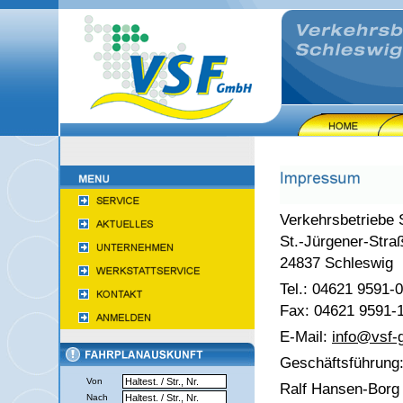
Verkehrsbetriebe
St.-Jürgener-Stra
24837 Schleswig
Tel.: 04621 9591-0
Fax: 04621 9591-
E-Mail:
info@
vsf
Geschäftsführung
Von
Ralf Hansen-Borg
Nach