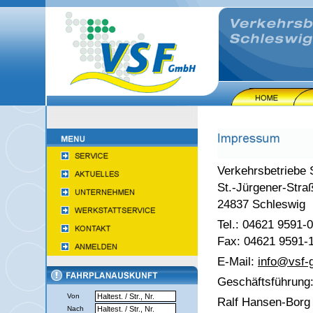
Verkehrsbetriebe
St.-Jürgener-Stra
24837 Schleswig
Tel.: 04621 9591-0
Fax: 04621 9591-
E-Mail:
info@
vsf
Geschäftsführung
Von
Ralf Hansen-Borg
Nach