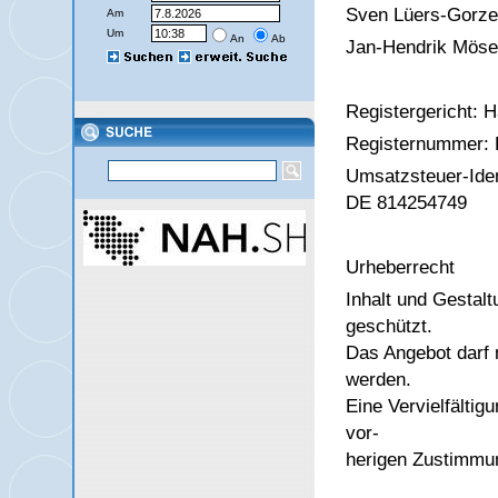
Sven Lüers-Gorzel
Am
Um
An
Ab
Jan-Hendrik Mös
Registergericht: 
Registernummer:
Umsatzsteuer-Ide
DE 814254749
Urheberrecht
Inhalt und Gestalt
geschützt.
Das Angebot darf 
werden.
Eine Vervielfälti
vor-
herigen Zustimm