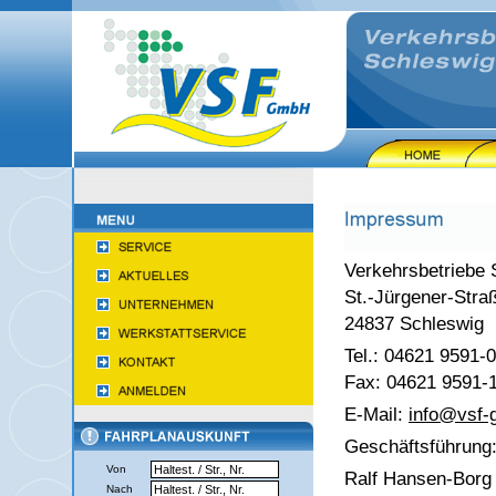
Verkehrsbetriebe
St.-Jürgener-Stra
24837 Schleswig
Tel.: 04621 9591-0
Fax: 04621 9591-
E-Mail:
info@
vsf
Geschäftsführung
Von
Ralf Hansen-Borg
Nach