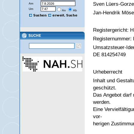
Sven Lüers-Gorzel
Am
Um
An
Ab
Jan-Hendrik Mös
Registergericht: 
Registernummer:
Umsatzsteuer-Ide
DE 814254749
Urheberrecht
Inhalt und Gestalt
geschützt.
Das Angebot darf 
werden.
Eine Vervielfälti
vor-
herigen Zustimm