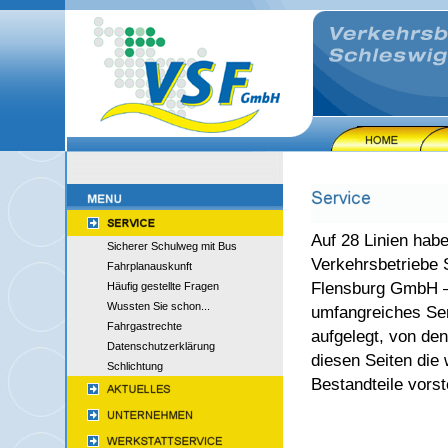
Auf 28 Linien habe
Sicherer Schulweg mit Bus
Verkehrsbetriebe 
Fahrplanauskunft
Flensburg GmbH –
Häufig gestellte Fragen
Wussten Sie schon...
umfangreiches Se
Fahrgastrechte
aufgelegt, von den
Datenschutzerklärung
diesen Seiten die 
Schlichtung
Bestandteile vorst