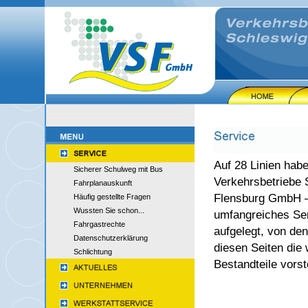
Auf 28 Linien habe
Sicherer Schulweg mit Bus
Verkehrsbetriebe 
Fahrplanauskunft
Flensburg GmbH –
Häufig gestellte Fragen
Wussten Sie schon...
umfangreiches Se
Fahrgastrechte
aufgelegt, von den
Datenschutzerklärung
diesen Seiten die 
Schlichtung
Bestandteile vorst