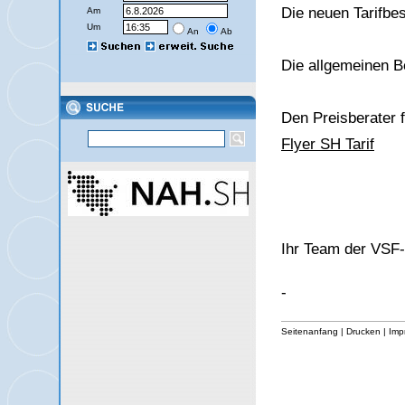
Die neuen Tarifbe
Am
Um
An
Ab
Die allgemeinen B
Den Preisberater 
Flyer SH Tarif
Ihr Team der VS
-
Seitenanfang
|
Drucken
|
Imp