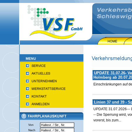
UPDATE 31.07.26- Ve
Holmberg ab 20.07.2
Einschränkungen auf de
Linien 37 und 39 - S
UPDATE 31.07.2026--- D
-- Die Sperrung wird, v
vorerst, bis zum...
Von
Nach