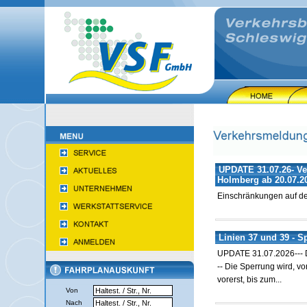
UPDATE 31.07.26- Ve
Holmberg ab 20.07.2
Einschränkungen auf de
Linien 37 und 39 - S
UPDATE 31.07.2026--- D
-- Die Sperrung wird, v
vorerst, bis zum...
Von
Nach