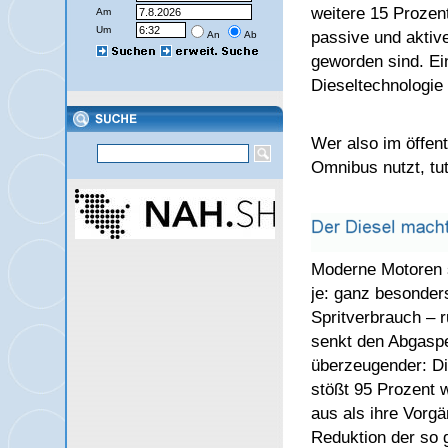
weitere 15 Prozen
Am
Um
passive und aktiv
An
Ab
geworden sind. Ein
Dieseltechnologie 
Wer also im öffen
Omnibus nutzt, tut
Moderne Motoren 
je: ganz besonder
Spritverbrauch – r
senkt den Abgaspeg
überzeugender: Di
stößt 95 Prozent 
aus als ihre Vorg
Reduktion der so 