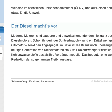
Wer also im öffentlichen Personennahverkehr (ÖPNV) und auf Reisen den O
etwas für die Umwelt.
Moderne Motoren sind sauberer und umweltschonender denn je: ganz be
Dieselmotoren. Schon ihr geringer Spritverbrauch – rund ein Drittel wenig
Ottomotor – senkt den Abgaspegel. Im Detail ist die Bilanz noch überzeug
heutige Generation von Dieselmotoren stößt 95 Prozent weniger Stickoxi
Kohlenwasserstoffe aus als ihre Vorgängermodelle. Das bedeutet eine we
Reduktion der so genannten Treibhausgase.
Seitenanfang
|
Drucken
|
Impressum
© 2026 Verkehrsb