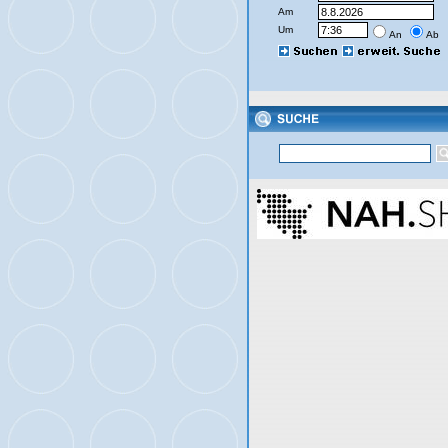
Am
Um
An
Ab