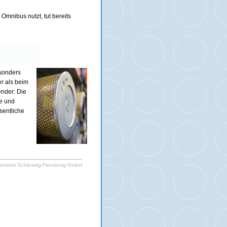
mnibus nutzt, tut bereits
sonders
er als beim
ender: Die
de und
sentliche
etriebe Schleswig-Flensburg GmbH